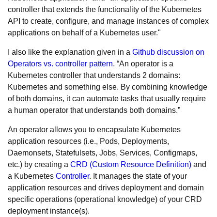
controller that extends the functionality of the Kubernetes
API to create, configure, and manage instances of complex
applications on behalf of a Kubernetes user."
I also like the explanation given in a
Github discussion on
Operators vs. controller pattern
. “An operator is a
Kubernetes controller that understands 2 domains:
Kubernetes and something else. By combining knowledge
of both domains, it can automate tasks that usually require
a human operator that understands both domains.”
An operator allows you to encapsulate Kubernetes
application resources (i.e., Pods, Deployments,
Daemonsets, Statefulsets, Jobs, Services, Configmaps,
etc.) by creating a
CRD (Custom Resource Definition)
and
a Kubernetes
Controller
. It manages the state of your
application resources and drives deployment and domain
specific operations (operational knowledge) of your CRD
deployment instance(s).