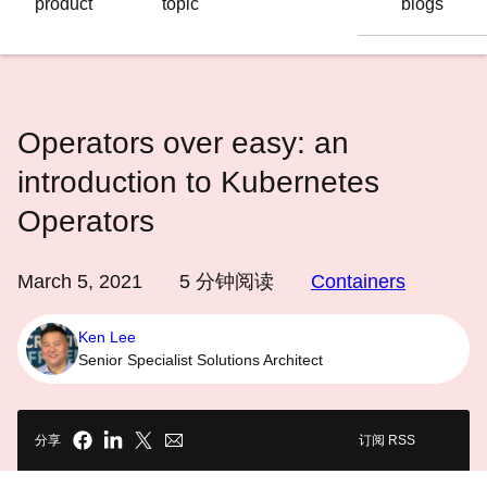
product
topic
blogs
语
言
Operators over easy: an
introduction to Kubernetes
Operators
March 5, 2021
5
分钟阅读
Containers
Ken Lee
Senior Specialist Solutions Architect
分享
订阅 RSS