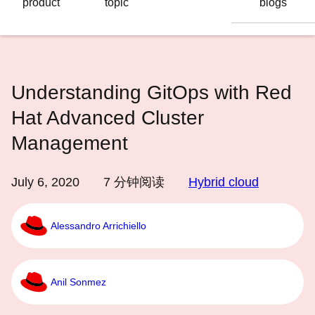
product
topic
blogs
语
言
Understanding GitOps with Red
Hat Advanced Cluster
Management
July 6, 2020
7
分钟阅读
Hybrid cloud
Alessandro Arrichiello
Anil Sonmez