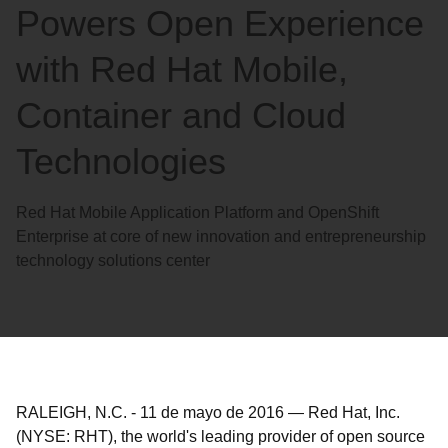
Powers Open Experience
with Red Hat Mobile,
Container and Cloud
Technologies
Red Hat Mobile Application Platform and OpenShift
Enterprise at core of new innovation and entrepreneurship
technology solutions center
RALEIGH, N.C.
-
11 de mayo de 2016
—
Red Hat, Inc.
(NYSE: RHT), the world's leading provider of open source