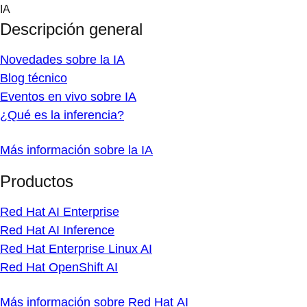
Skip
IA
to
Descripción general
content
Novedades sobre la IA
Blog técnico
Eventos en vivo sobre IA
¿Qué es la inferencia?
Más información sobre la IA
Productos
Red Hat AI Enterprise
Red Hat AI Inference
Red Hat Enterprise Linux AI
Red Hat OpenShift AI
Más información sobre Red Hat AI