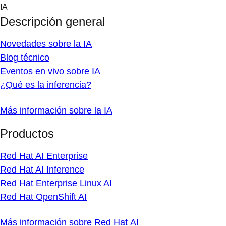
Skip
IA
to
Descripción general
content
Novedades sobre la IA
Blog técnico
Eventos en vivo sobre IA
¿Qué es la inferencia?
Más información sobre la IA
Productos
Red Hat AI Enterprise
Red Hat AI Inference
Red Hat Enterprise Linux AI
Red Hat OpenShift AI
Más información sobre Red Hat AI