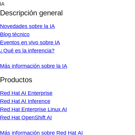
Skip
IA
to
Descripción general
content
Novedades sobre la IA
Blog técnico
Eventos en vivo sobre IA
¿Qué es la inferencia?
Más información sobre la IA
Productos
Red Hat AI Enterprise
Red Hat AI Inference
Red Hat Enterprise Linux AI
Red Hat OpenShift AI
Más información sobre Red Hat AI