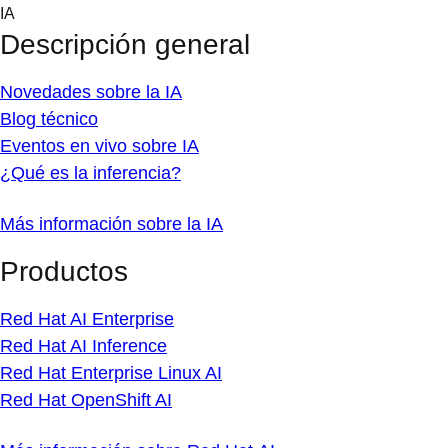
Skip
IA
to
Descripción general
content
Novedades sobre la IA
Blog técnico
Eventos en vivo sobre IA
¿Qué es la inferencia?
Más información sobre la IA
Productos
Red Hat AI Enterprise
Red Hat AI Inference
Red Hat Enterprise Linux AI
Red Hat OpenShift AI