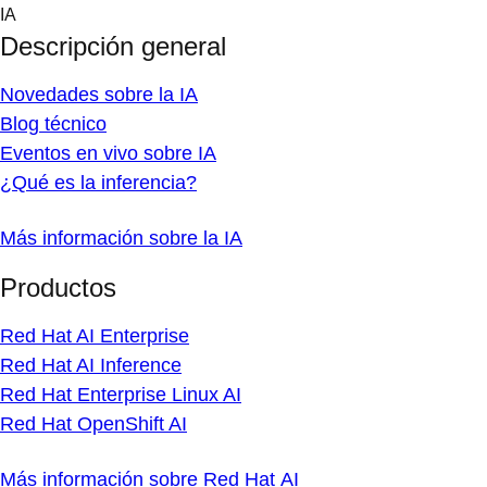
Skip
IA
to
Descripción general
content
Novedades sobre la IA
Blog técnico
Eventos en vivo sobre IA
¿Qué es la inferencia?
Más información sobre la IA
Productos
Red Hat AI Enterprise
Red Hat AI Inference
Red Hat Enterprise Linux AI
Red Hat OpenShift AI
Más información sobre Red Hat AI