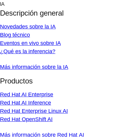
Skip
IA
to
Descripción general
content
Novedades sobre la IA
Blog técnico
Eventos en vivo sobre IA
¿Qué es la inferencia?
Más información sobre la IA
Productos
Red Hat AI Enterprise
Red Hat AI Inference
Red Hat Enterprise Linux AI
Red Hat OpenShift AI
Más información sobre Red Hat AI