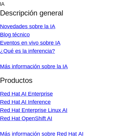
Skip
IA
to
Descripción general
content
Novedades sobre la IA
Blog técnico
Eventos en vivo sobre IA
¿Qué es la inferencia?
Más información sobre la IA
Productos
Red Hat AI Enterprise
Red Hat AI Inference
Red Hat Enterprise Linux AI
Red Hat OpenShift AI
Más información sobre Red Hat AI