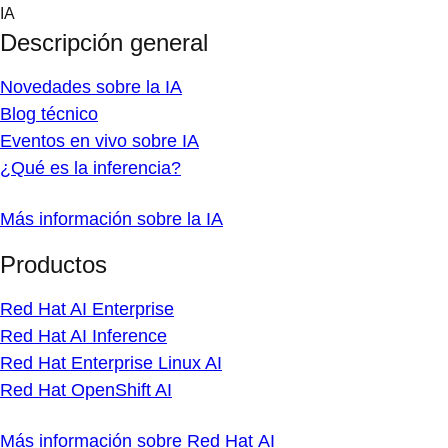
Skip
IA
to
Descripción general
content
Novedades sobre la IA
Blog técnico
Eventos en vivo sobre IA
¿Qué es la inferencia?
Más información sobre la IA
Productos
Red Hat AI Enterprise
Red Hat AI Inference
Red Hat Enterprise Linux AI
Red Hat OpenShift AI
Más información sobre Red Hat AI