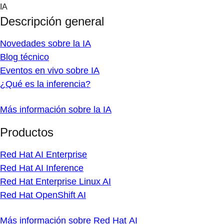
Skip
IA
to
Descripción general
content
Novedades sobre la IA
Blog técnico
Eventos en vivo sobre IA
¿Qué es la inferencia?
Más información sobre la IA
Productos
Red Hat AI Enterprise
Red Hat AI Inference
Red Hat Enterprise Linux AI
Red Hat OpenShift AI
Más información sobre Red Hat AI