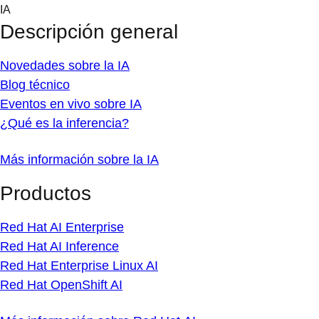
Skip
IA
to
Descripción general
content
Novedades sobre la IA
Blog técnico
Eventos en vivo sobre IA
¿Qué es la inferencia?
Más información sobre la IA
Productos
Red Hat AI Enterprise
Red Hat AI Inference
Red Hat Enterprise Linux AI
Red Hat OpenShift AI