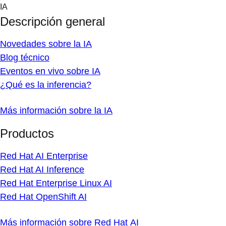
Skip
IA
to
Descripción general
content
Novedades sobre la IA
Blog técnico
Eventos en vivo sobre IA
¿Qué es la inferencia?
Más información sobre la IA
Productos
Red Hat AI Enterprise
Red Hat AI Inference
Red Hat Enterprise Linux AI
Red Hat OpenShift AI
Más información sobre Red Hat AI