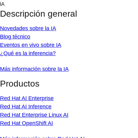
Skip
IA
to
Descripción general
content
Novedades sobre la IA
Blog técnico
Eventos en vivo sobre IA
¿Qué es la inferencia?
Más información sobre la IA
Productos
Red Hat AI Enterprise
Red Hat AI Inference
Red Hat Enterprise Linux AI
Red Hat OpenShift AI