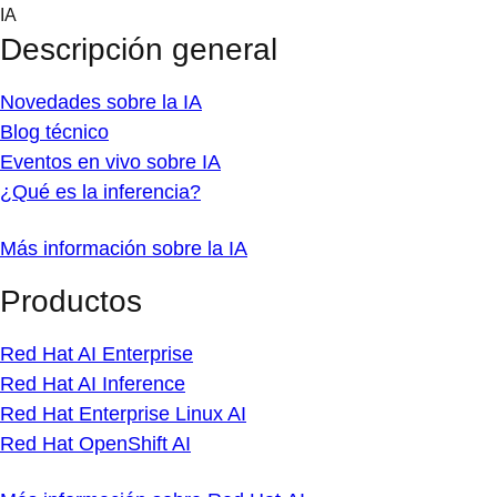
Skip
IA
to
Descripción general
content
Novedades sobre la IA
Blog técnico
Eventos en vivo sobre IA
¿Qué es la inferencia?
Más información sobre la IA
Productos
Red Hat AI Enterprise
Red Hat AI Inference
Red Hat Enterprise Linux AI
Red Hat OpenShift AI