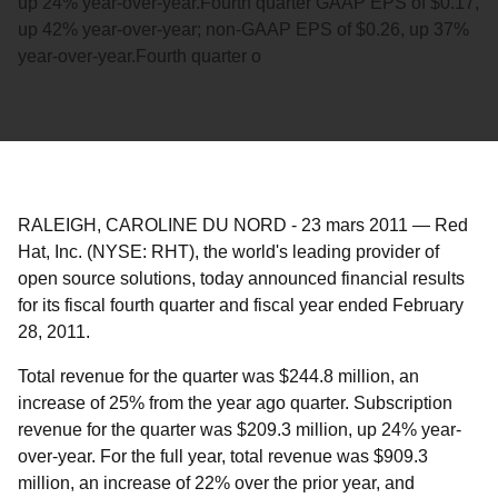
up 24% year-over-year.Fourth quarter GAAP EPS of $0.17,
up 42% year-over-year; non-GAAP EPS of $0.26, up 37%
year-over-year.Fourth quarter o
RALEIGH, CAROLINE DU NORD
-
23 mars 2011
—
Red
Hat, Inc. (NYSE: RHT), the world's leading provider of
open source solutions, today announced financial results
for its fiscal fourth quarter and fiscal year ended February
28, 2011.
Total revenue for the quarter was $244.8 million, an
increase of 25% from the year ago quarter. Subscription
revenue for the quarter was $209.3 million, up 24% year-
over-year. For the full year, total revenue was $909.3
million, an increase of 22% over the prior year, and