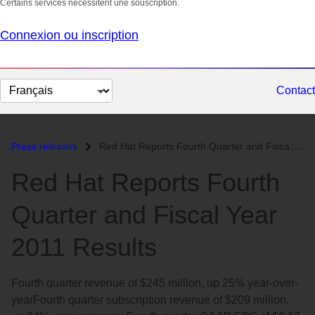
Certains services nécessitent une souscription.
Connexion ou inscription
Changer
Contact
la
langue
Press releases
Red Hat Reports Fourth Quarter and Fiscal Year 2011 Results...
Red Hat Reports Fourth
Quarter and Fiscal Year
2011 Results
Fourth quarter revenue of $245 million, up 25% year-over-
yearFourth quarter subscription revenue of $209 million,