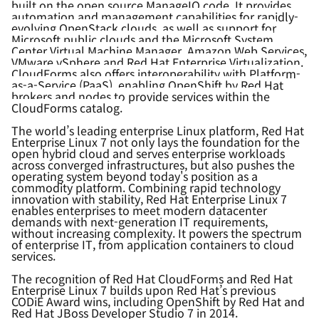
built on the open source ManageIQ code. It provides
automation and management capabilities for rapidly-
evolving OpenStack clouds, as well as support for
Microsoft public clouds and the Microsoft System
Center Virtual Machine Manager, Amazon Web Services,
VMware vSphere and Red Hat Enterprise Virtualization.
CloudForms also offers interoperability with Platform-
as-a-Service
(PaaS)
,
enabl
ing OpenShift by Red Hat
brokers and nodes to provide services within the
CloudForms catalog.
The world’s leading enterprise Linux platform, Red Hat
Enterprise Linux 7 not only lays the foundation for the
open hybrid cloud and serves enterprise workloads
across converged infrastructures, but also pushes the
operating system beyond today's position as a
commodity platform. Combining rapid technology
innovation with stability, Red Hat Enterprise Linux 7
enables enterprises to meet modern datacenter
demands with next-generation IT requirements,
without increasing complexity. It powers the spectrum
of enterprise IT, from application containers to cloud
services.
The recognition of Red Hat CloudForms and Red Hat
Enterprise Linux 7 builds upon Red Hat’s previous
CODiE Award wins, including OpenShift by Red Hat and
Red Hat JBoss Developer Studio 7 in 2014.