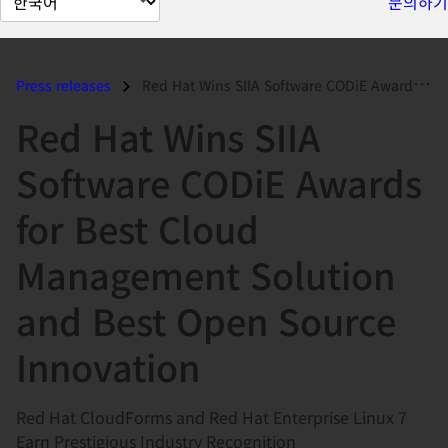
문의하기
이
지
언
Press releases
Red Hat Wins SIIA Software CODiE Awards for Best Cloud Management Solu...
어
Red Hat Wins SIIA
변
경
Software CODiE Awards
for Best Cloud
Management Solution
and Best Open Source
Innovation
Red Hat CloudForms and Red Hat Enterprise Linux 7
Earn Prestigious Industry Recognition