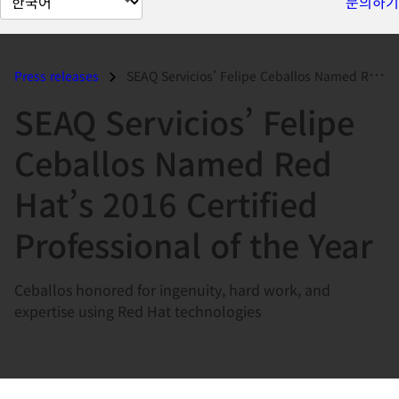
문의하기
이
지
언
Press releases
SEAQ Servicios’ Felipe Ceballos Named Red Hat’s 2016 Certified Profess...
어
SEAQ Servicios’ Felipe
변
경
Ceballos Named Red
Hat’s 2016 Certified
Professional of the Year
Ceballos honored for ingenuity, hard work, and
expertise using Red Hat technologies