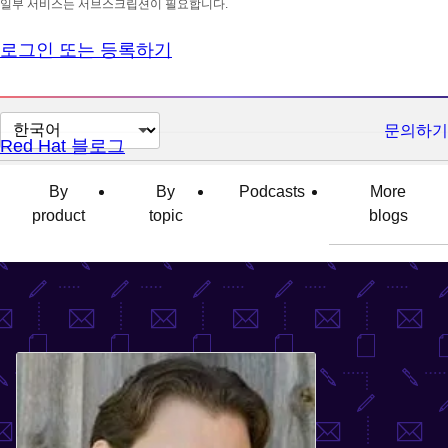
일부 서비스는 서브스크립션이 필요합니다.
로그인 또는 등록하기
페
문의하기
Red Hat 블로그
이
지
By
By
Podcasts
More
언
product
topic
blogs
어
변
경