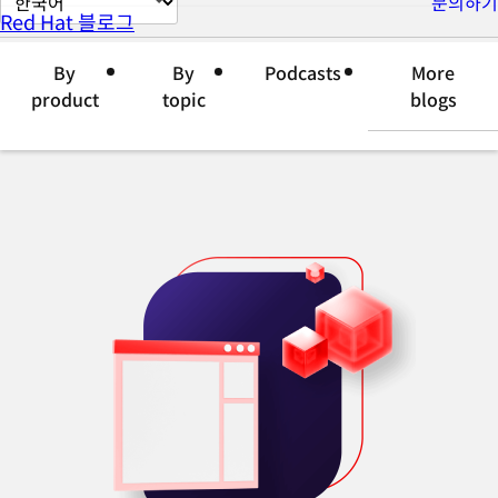
문의하기
Red Hat 블로그
이
지
By
By
Podcasts
More
언
product
topic
blogs
어
변
경