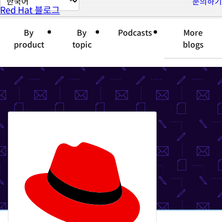
문의하기
Red Hat 블로그
이
지
By
By
Podcasts
More
언
product
topic
blogs
어
변
경