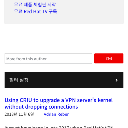
무료 제품 체험판 시작
무료 Red Hat TV 구독
검색
필터 설정
Using CRIU to upgrade a VPN server's kernel
without dropping connections
2018년 11월 6일
Adrian Reber
It must have been in late 2017 when Red Hat’s VPN