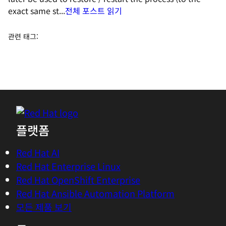
exact same st...
전체 포스트 읽기
관련 태그
:
플랫폼
Red Hat AI
Red Hat Enterprise Linux
Red Hat OpenShift Enterprise
Red Hat Ansible Automation Platform
모든 제품 보기