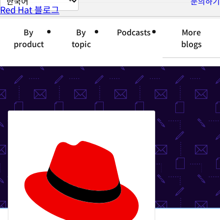
문의하기
Red Hat 블로그
이
지
By
By
Podcasts
More
언
product
topic
blogs
어
변
경