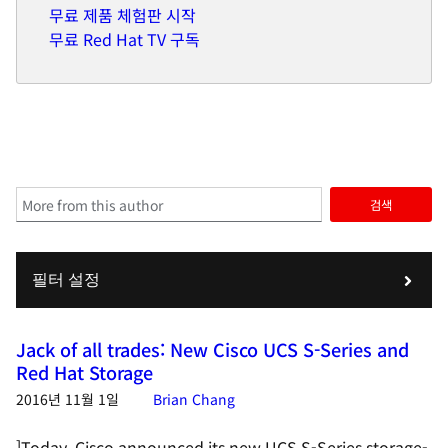
무료 제품 체험판 시작
무료 Red Hat TV 구독
검색
필터 설정
Jack of all trades: New Cisco UCS S-Series and
Red Hat Storage
2016년 11월 1일
Brian Chang
]Today, Cisco announced its new UCS S-Series storage-