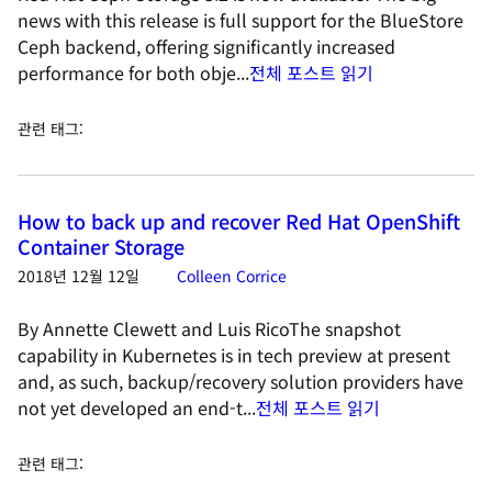
news with this release is full support for the BlueStore
Ceph backend, offering significantly increased
performance for both obje...
전체 포스트 읽기
관련 태그
:
How to back up and recover Red Hat OpenShift
Container Storage
2018년 12월 12일
Colleen Corrice
By Annette Clewett and Luis RicoThe snapshot
capability in Kubernetes is in tech preview at present
and, as such, backup/recovery solution providers have
not yet developed an end-t...
전체 포스트 읽기
관련 태그
: