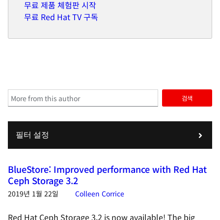
무료 제품 체험판 시작
무료 Red Hat TV 구독
검색
필터 설정
BlueStore: Improved performance with Red Hat
Ceph Storage 3.2
2019년 1월 22일
Colleen Corrice
Red Hat Ceph Storage 3.2 is now available! The big