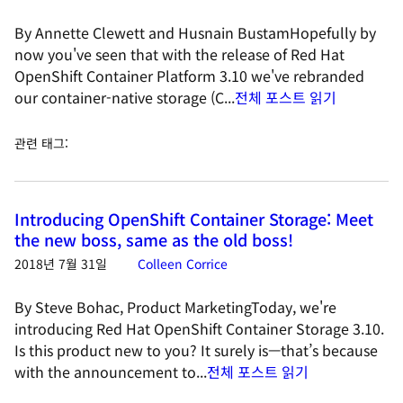
By Annette Clewett and Husnain BustamHopefully by
now you've seen that with the release of Red Hat
OpenShift Container Platform 3.10 we've rebranded
our container-native storage (C...
전체 포스트 읽기
관련 태그
:
Introducing OpenShift Container Storage: Meet
the new boss, same as the old boss!
2018년 7월 31일
Colleen Corrice
By Steve Bohac, Product MarketingToday, we're
introducing Red Hat OpenShift Container Storage 3.10.
Is this product new to you? It surely is—that’s because
with the announcement to...
전체 포스트 읽기