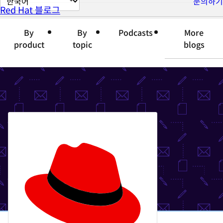
문의하기
Red Hat 블로그
이
지
By
By
Podcasts
More
언
product
topic
blogs
어
변
경