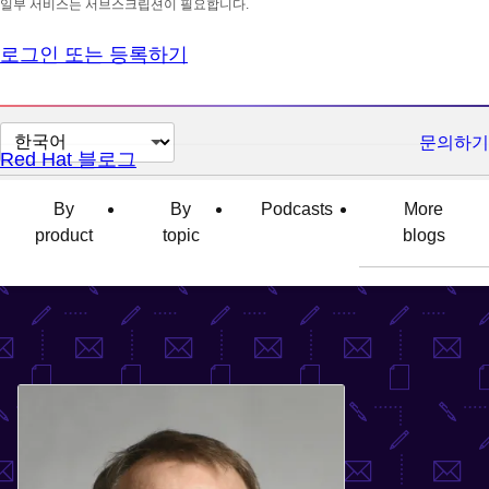
일부 서비스는 서브스크립션이 필요합니다.
로그인 또는 등록하기
페
문의하기
Red Hat 블로그
이
지
By
By
Podcasts
More
언
product
topic
blogs
어
변
경