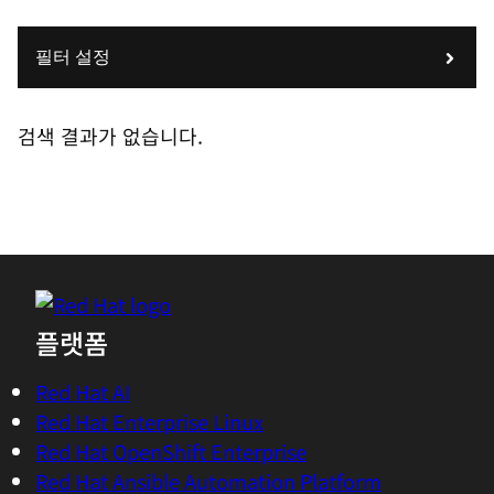
필터 설정
검색 결과가 없습니다.
플랫폼
Red Hat AI
Red Hat Enterprise Linux
Red Hat OpenShift Enterprise
Red Hat Ansible Automation Platform