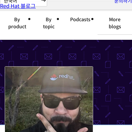
문의하기
Red Hat 블로그
이
지
By
By
Podcasts
More
언
product
topic
blogs
어
변
경