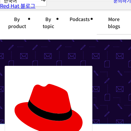
문의하기
Red Hat 블로그
이
지
By
By
Podcasts
More
언
product
topic
blogs
어
변
경