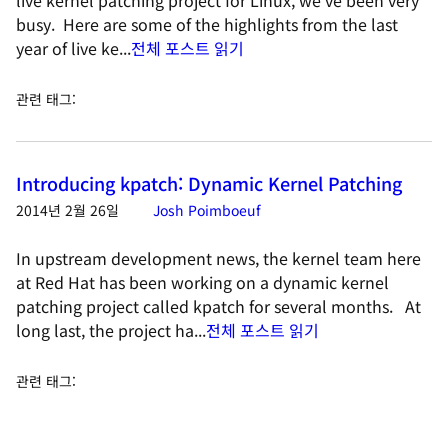
live kernel patching project for Linux, we've been very
busy. Here are some of the highlights from the last
year of live ke...
전체 포스트 읽기
관련 태그
:
Introducing kpatch: Dynamic Kernel Patching
2014년 2월 26일
Josh Poimboeuf
In upstream development news, the kernel team here
at Red Hat has been working on a dynamic kernel
patching project called kpatch for several months. At
long last, the project ha...
전체 포스트 읽기
관련 태그
: