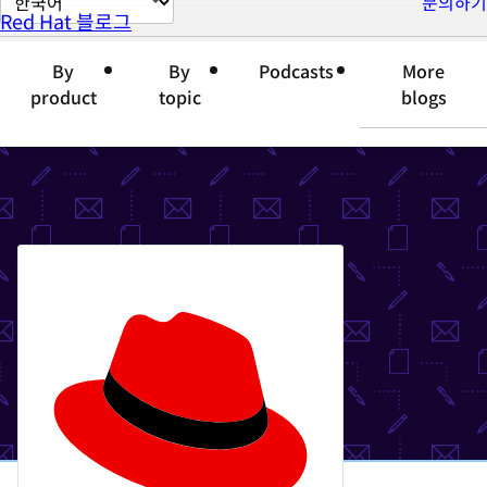
문의하기
Red Hat 블로그
이
지
By
By
Podcasts
More
언
product
topic
blogs
어
변
경