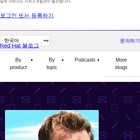
일부 서비스는 서브스크립션이 필요합니다.
로그인 또는 등록하기
페
문의하기
Red Hat 블로그
이
지
By
By
Podcasts
More
언
product
topic
blogs
어
변
경