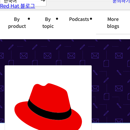
문의하기
Red Hat 블로그
이
지
By
By
Podcasts
More
언
product
topic
blogs
어
변
경