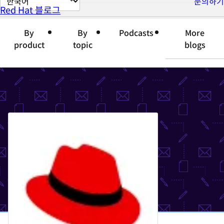
문의하기
Red Hat 블로그
이
지
By
By
Podcasts
More
언
product
topic
blogs
어
변
경