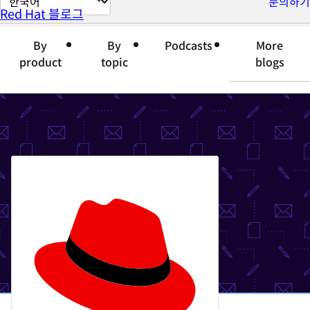
문의하기
Red Hat 블로그
이
지
By
By
Podcasts
More
언
product
topic
blogs
어
변
경