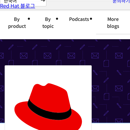
문의하기
Red Hat 블로그
이
지
By
By
Podcasts
More
언
product
topic
blogs
어
변
경