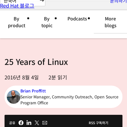
문의하기
Red Hat 블로그
이
지
By
By
Podcasts
More
언
product
topic
blogs
어
변
경
25 Years of Linux
2016년 8월 4일
2
분 읽기
Brian Proffitt
Senior Manager, Community Outreach, Open Source
Program Office
공유
RSS 구독하기