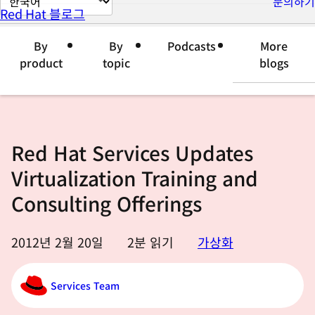
문의하기
Red Hat 블로그
이
지
By
By
Podcasts
More
언
product
topic
blogs
어
변
경
Red Hat Services Updates
Virtualization Training and
Consulting Offerings
2012년 2월 20일
2
분 읽기
가상화
Services Team