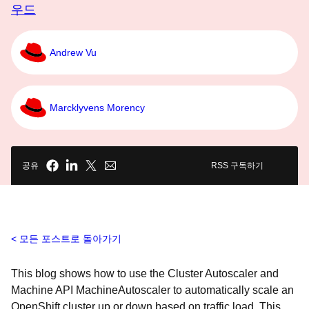
우드
Andrew Vu
Marcklyvens Morency
공유
RSS 구독하기
모든 포스트로 돌아가기
This blog shows how to use the Cluster Autoscaler and
Machine API MachineAutoscaler to automatically scale an
OpenShift cluster up or down based on traffic load. This