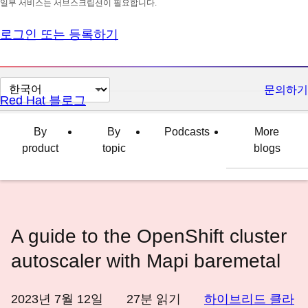
일부 서비스는 서브스크립션이 필요합니다.
로그인 또는 등록하기
페
문의하기
Red Hat 블로그
이
지
By
By
Podcasts
More
언
product
topic
blogs
어
변
경
A guide to the OpenShift cluster
autoscaler with Mapi baremetal
2023년 7월 12일
27
분 읽기
하이브리드 클라