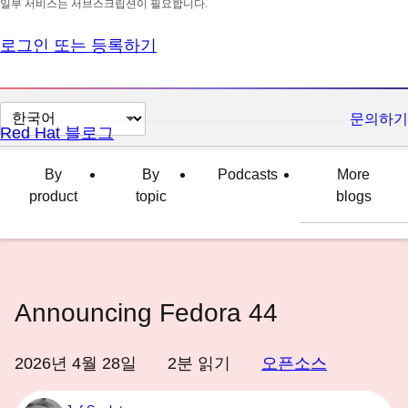
일부 서비스는 서브스크립션이 필요합니다.
로그인 또는 등록하기
페
문의하기
Red Hat 블로그
이
지
By
By
Podcasts
More
언
product
topic
blogs
어
변
경
Announcing Fedora 44
2026년 4월 28일
2
분 읽기
오픈소스