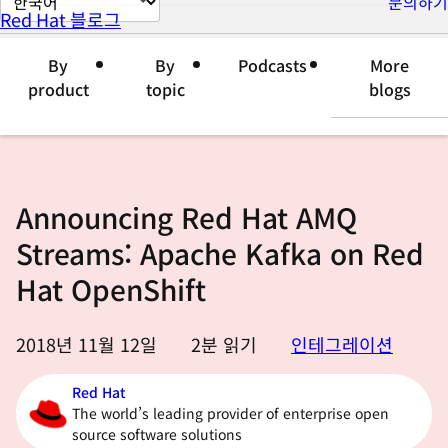
문의하기
Red Hat 블로그
이
지
By
By
Podcasts
More
언
product
topic
blogs
어
변
경
Announcing Red Hat AMQ
Streams: Apache Kafka on Red
Hat OpenShift
2018년 11월 12일
2
분 읽기
인테그레이션
Red Hat
The world’s leading provider of enterprise open
source software solutions