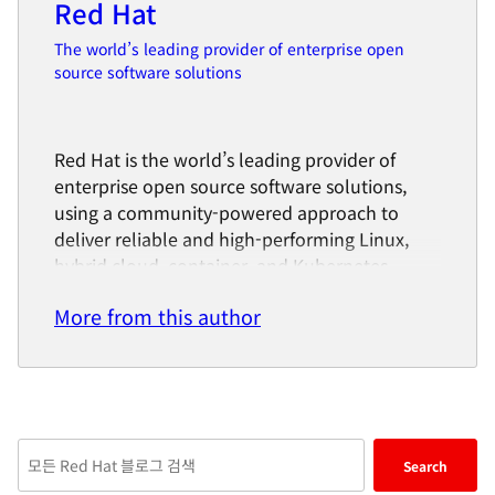
Red Hat
The world’s leading provider of enterprise open
source software solutions
Red Hat is the world’s leading provider of
enterprise open source software solutions,
using a community-powered approach to
deliver reliable and high-performing Linux,
hybrid cloud, container, and Kubernetes
technologies.
More from this author
Red Hat helps customers integrate new and
existing IT applications, develop cloud-native
applications, standardize on our industry-
leading operating system, and automate,
secure, and manage complex environments.
Enter
Search
Award-winning support, training, and
keywords