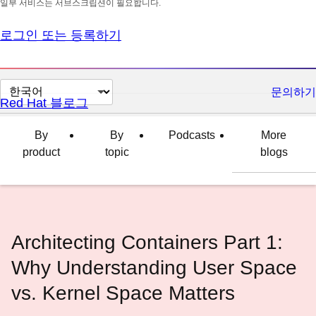
일부 서비스는 서브스크립션이 필요합니다.
로그인 또는 등록하기
페
문의하기
Red Hat 블로그
이
지
By
By
Podcasts
More
언
product
topic
blogs
어
변
경
Architecting Containers Part 1:
Why Understanding User Space
vs. Kernel Space Matters