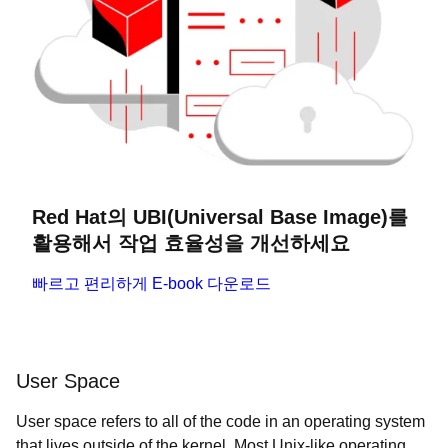
Red Hat의 UBI(Universal Base Image)를
활용해서 작업 효율성을 개선하세요
빠르고 편리하게 E-book 다운로드
User Space
User space refers to all of the code in an operating system
that lives outside of the kernel. Most Unix-like operating