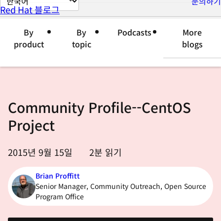
문의하기
Red Hat 블로그
이
지
By
By
Podcasts
More
언
product
topic
blogs
어
변
경
Community Profile--CentOS
Project
2015년 9월 15일
2
분 읽기
Brian Proffitt
Senior Manager, Community Outreach, Open Source
Program Office