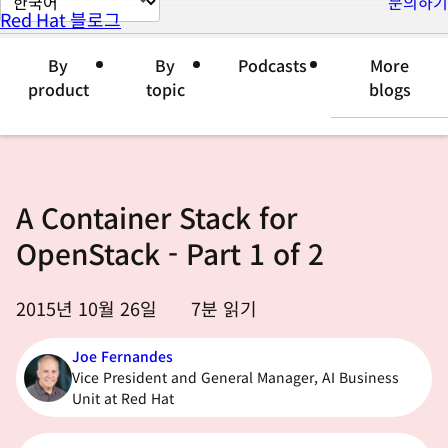
문의하기
Red Hat 블로그
이
지
By
By
Podcasts
More
언
product
topic
blogs
어
변
경
A Container Stack for
OpenStack - Part 1 of 2
2015년 10월 26일
7
분 읽기
Joe Fernandes
Vice President and General Manager, AI Business
Unit at Red Hat