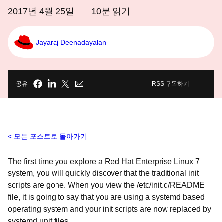
2017년 4월 25일
10
분 읽기
Jayaraj Deenadayalan
공유
RSS 구독하기
모든 포스트로 돌아가기
The first time you explore a Red Hat Enterprise Linux 7
system, you will quickly discover that the traditional init
scripts are gone. When you view the /etc/init.d/README
file, it is going to say that you are using a systemd based
operating system and your init scripts are now replaced by
systemd unit files.