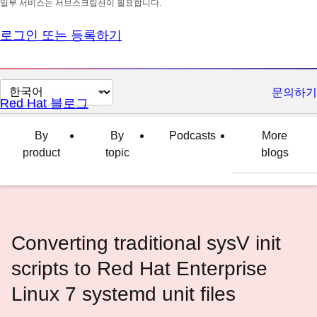
일부 서비스는 서브스크립션이 필요합니다.
로그인 또는 등록하기
페
문의하기
Red Hat 블로그
이
지
By
By
Podcasts
More
언
product
topic
blogs
어
변
경
Converting traditional sysV init
scripts to Red Hat Enterprise
Linux 7 systemd unit files