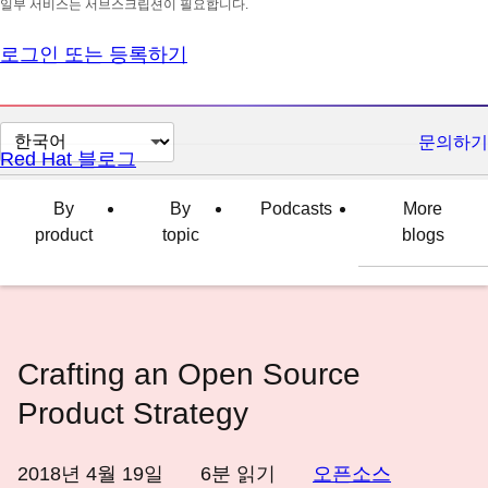
일부 서비스는 서브스크립션이 필요합니다.
로그인 또는 등록하기
페
문의하기
Red Hat 블로그
이
지
By
By
Podcasts
More
언
product
topic
blogs
어
변
경
Crafting an Open Source
Product Strategy
2018년 4월 19일
6
분 읽기
오픈소스