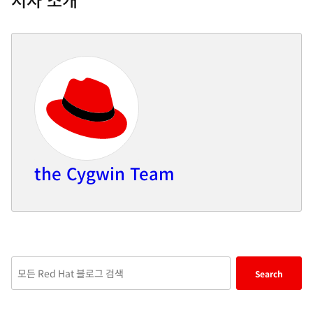
the Cygwin Team
Enter
Search
keywords
here