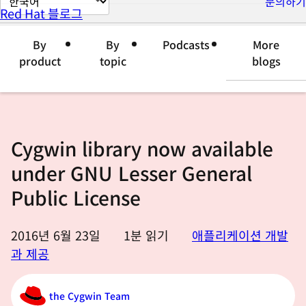
문의하기
Red Hat 블로그
이
지
By
By
Podcasts
More
언
product
topic
blogs
어
변
경
Cygwin library now available
under GNU Lesser General
Public License
2016년 6월 23일
1
분 읽기
애플리케이션 개발
과 제공
the Cygwin Team