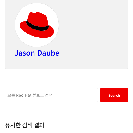
Jason Daube
Enter
Search
keywords
here
to
search
유사한 검색 결과
blogs