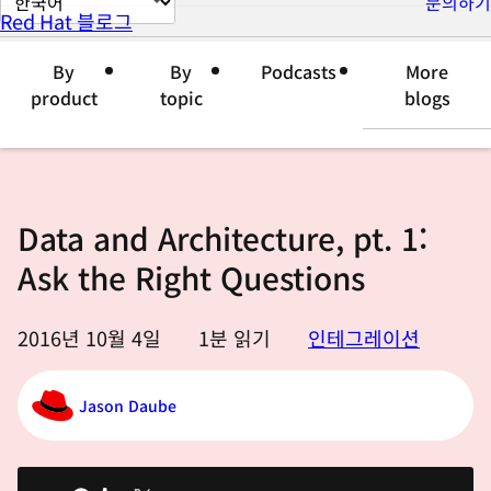
문의하기
Red Hat 블로그
이
지
By
By
Podcasts
More
언
product
topic
blogs
어
변
경
Data and Architecture, pt. 1:
Ask the Right Questions
2016년 10월 4일
1
분 읽기
인테그레이션
Jason Daube