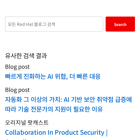
applications, standardize on our industry-
leading operating system, and automate,
secure, and manage complex environments.
Enter
Search
Award-winning support, training, and
keywords
consulting services make Red Hat a trusted
here
adviser to the Fortune 500. As a strategic
to
partner to cloud providers, system integrators,
search
유사한 검색 결과
application vendors, customers, and open
blogs
source communities, Red Hat can help
Blog post
organizations prepare for the digital future.
빠르게 진화하는 AI 위협, 더 빠른 대응
Blog post
자동화 그 이상의 가치: AI 기반 보안 취약점 급증에
따라 기술 전문가의 지원이 필요한 이유
오리지널 팟캐스트
Collaboration In Product Security |