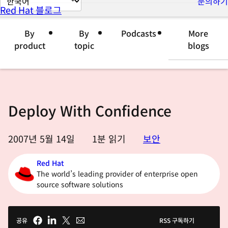
문의하기
Red Hat 블로그
이
지
By
By
Podcasts
More
언
product
topic
blogs
어
변
경
Deploy With Confidence
2007년 5월 14일
1
분 읽기
보안
Red Hat
The world’s leading provider of enterprise open
source software solutions
공유
RSS 구독하기