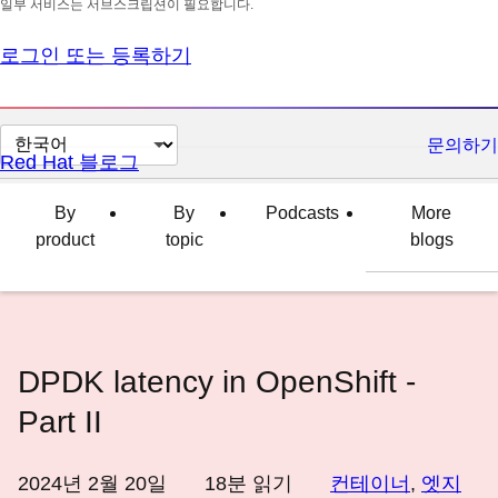
일부 서비스는 서브스크립션이 필요합니다.
로그인 또는 등록하기
페
문의하기
Red Hat 블로그
이
지
By
By
Podcasts
More
언
product
topic
blogs
어
변
경
DPDK latency in OpenShift -
Part II
2024년 2월 20일
18
분 읽기
컨테이너
,
엣지