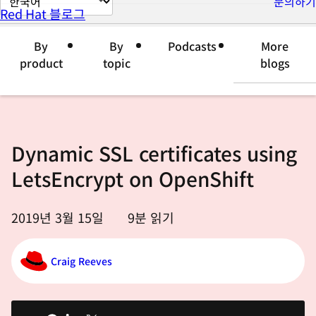
문의하기
Red Hat 블로그
이
지
By
By
Podcasts
More
언
product
topic
blogs
어
변
경
Dynamic SSL certificates using
LetsEncrypt on OpenShift
2019년 3월 15일
9
분 읽기
Craig Reeves