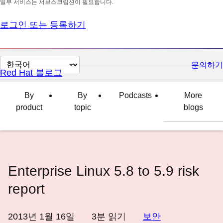
일부 서비스는 서브스크립션이 필요합니다.
로그인 또는 등록하기
페
문의하기
Red Hat 블로그
이
지
By
By
Podcasts
More
언
product
topic
blogs
어
변
경
Enterprise Linux 5.8 to 5.9 risk
report
2013년 1월 16일
3
분 읽기
보안