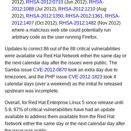
2012),
RHSA-2012:0710
(Jun 2012),
RHSA-
2012:1088
(Jul 2012),
RHSA-2012:1210
(Aug
2012),
RHSA-2012:1350
,
RHSA-2012:1361
,
RHSA-
2012:1407
(Oct 2012),
RHSA-2012:1482
(Nov 2012)
where a malicious web site could potentially run
arbitrary code as the user running Firefox.
Updates to correct 86 out of the 88 critical vulnerabilities
were available via Red Hat Network either the same day or
the next calendar day after the issues were public. The
Samba issue
CVE-2012-0870
took an extra day due to
timezones, and the PHP issue
CVE-2012-1823
took 4
calendar days (over a weekend) as the initial fix released
upstream was incomplete.
Overall, for Red Hat Enterprise Linux 5 since release until
5.9, 97% of critical vulnerabilities have had an update
available to address them available from the Red Hat
Network either the same day or the next calendar day after
the issue was public.