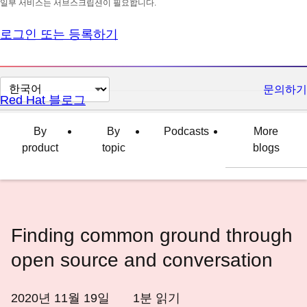
일부 서비스는 서브스크립션이 필요합니다.
로그인 또는 등록하기
페
문의하기
Red Hat 블로그
이
지
By
By
Podcasts
More
언
product
topic
blogs
어
변
경
Finding common ground through
open source and conversation
2020년 11월 19일
1
분 읽기