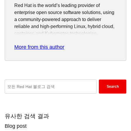
Red Hat is the world’s leading provider of
enterprise open source software solutions, using
a community-powered approach to deliver
reliable and high-performing Linux, hybrid cloud,
container, and Kubernetes technologies.
Red Hat helps customers integrate new and
More from this author
existing IT applications, develop cloud-native
applications, standardize on our industry-leading
operating system, and automate, secure, and
manage complex environments. Award-winning
support, training, and consulting services make
Enter
Search
Red Hat a trusted adviser to the Fortune 500. As
keywords
a strategic partner to cloud providers, system
here
integrators, application vendors, customers, and
to
open source communities, Red Hat can help
search
유사한 검색 결과
organizations prepare for the digital future.
blogs
Blog post